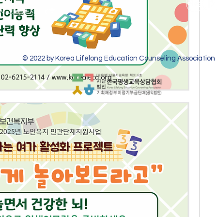
울시교육청 제316호
© 2022 by Korea Lifelong Education Counseling Association