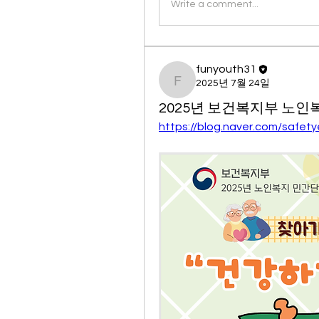
Write a comment...
funyouth31
2025년 7월 24일
funyouth31
2025년 보건복지부 노인
https://blog.naver.com/safe