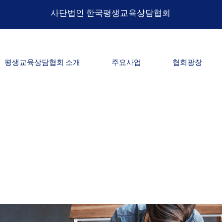
​사단법인 한국평생교육상담협회
평생교육상담협회 소개
주요사업
협회광장