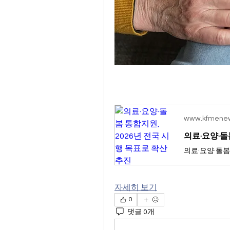
www.kfmene
의료·요양·돌
자세히 보기
0
댓글 0개