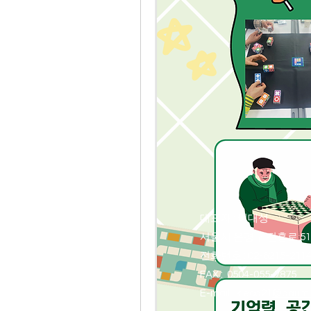
대표자 : 이대성
​서울시 은평구 진흥로 51 
​전화번호 :
02-6215-211
FAX
: 0504-055-7875
E-mail : kleca21
@daum.